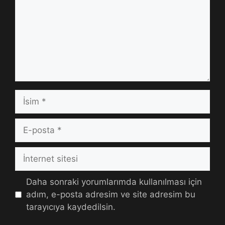
İsim
E-
posta
İnternet
sitesi
Daha sonraki yorumlarımda kullanılması için
adım, e-posta adresim ve site adresim bu
tarayıcıya kaydedilsin.