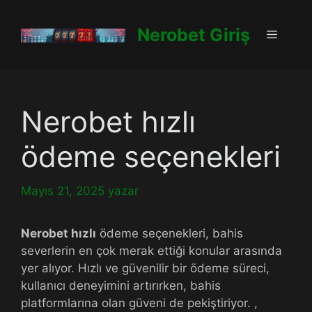
İçeriğe
atla
Nerobet Giriş
Menü
Nerobet hızlı
ödeme seçenekleri
Mayıs 21, 2025
yazar
Nerobet hızlı
ödeme seçenekleri, bahis
severlerin en çok merak ettiği konular arasında
yer alıyor. Hızlı ve güvenilir bir ödeme süreci,
kullanıcı deneyimini artırırken, bahis
platformlarına olan güveni de pekiştiriyor. ,