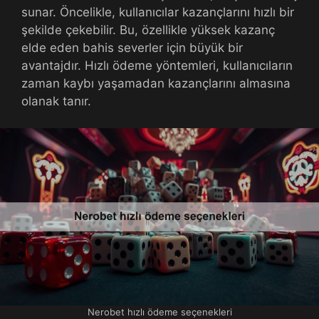
sunar. Öncelikle, kullanıcılar kazançlarını hızlı bir
şekilde çekebilir. Bu, özellikle yüksek kazanç
elde eden bahis severler için büyük bir
avantajdır. Hızlı ödeme yöntemleri, kullanıcıların
zaman kaybı yaşamadan kazançlarını almasına
olanak tanır.
Nerobet hızlı ödeme seçenekleri