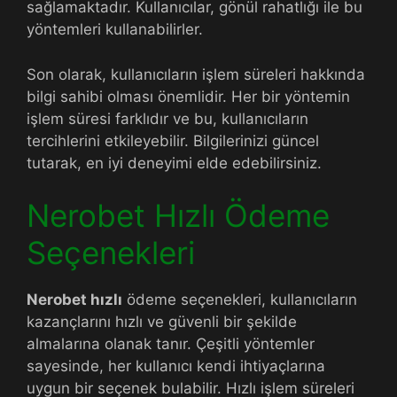
sağlamaktadır. Kullanıcılar, gönül rahatlığı ile bu
yöntemleri kullanabilirler.
Son olarak, kullanıcıların işlem süreleri hakkında
bilgi sahibi olması önemlidir. Her bir yöntemin
işlem süresi farklıdır ve bu, kullanıcıların
tercihlerini etkileyebilir. Bilgilerinizi güncel
tutarak, en iyi deneyimi elde edebilirsiniz.
Nerobet Hızlı Ödeme
Seçenekleri
Nerobet hızlı
ödeme seçenekleri, kullanıcıların
kazançlarını hızlı ve güvenli bir şekilde
almalarına olanak tanır. Çeşitli yöntemler
sayesinde, her kullanıcı kendi ihtiyaçlarına
uygun bir seçenek bulabilir. Hızlı işlem süreleri