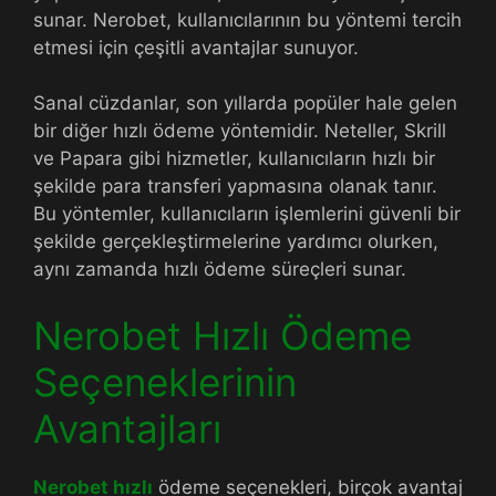
sunar. Nerobet, kullanıcılarının bu yöntemi tercih
etmesi için çeşitli avantajlar sunuyor.
Sanal cüzdanlar, son yıllarda popüler hale gelen
bir diğer hızlı ödeme yöntemidir. Neteller, Skrill
ve Papara gibi hizmetler, kullanıcıların hızlı bir
şekilde para transferi yapmasına olanak tanır.
Bu yöntemler, kullanıcıların işlemlerini güvenli bir
şekilde gerçekleştirmelerine yardımcı olurken,
aynı zamanda hızlı ödeme süreçleri sunar.
Nerobet Hızlı Ödeme
Seçeneklerinin
Avantajları
Nerobet hızlı
ödeme seçenekleri, birçok avantaj