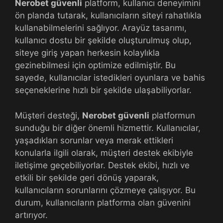
Nerobet güvenli
platform, kullanıcı deneyimini
ön planda tutarak, kullanıcıların siteyi rahatlıkla
kullanabilmelerini sağlıyor. Arayüz tasarımı,
kullanıcı dostu bir şekilde oluşturulmuş olup,
siteye giriş yapan herkesin kolaylıkla
gezinebilmesi için optimize edilmiştir. Bu
sayede, kullanıcılar istedikleri oyunlara ve bahis
seçeneklerine hızlı bir şekilde ulaşabiliyorlar.
Müşteri desteği,
Nerobet güvenli
platformun
sunduğu bir diğer önemli hizmettir. Kullanıcılar,
yaşadıkları sorunlar veya merak ettikleri
konularla ilgili olarak, müşteri destek ekibiyle
iletişime geçebiliyorlar. Destek ekibi, hızlı ve
etkili bir şekilde geri dönüş yaparak,
kullanıcıların sorunlarını çözmeye çalışıyor. Bu
durum, kullanıcıların platforma olan güvenini
artırıyor.