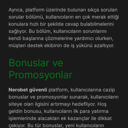
Ayrıca, platform üzerinde bulunan sıkça sorulan
sorular bölümü, kullanıcıların en çok merak ettiği
konulara hızlı bir şekilde cevap bulabilmelerini
sağlıyor. Bu bölüm, kullanıcıların sorunlarını
kendi başlarına çözmelerine yardımcı olurken,
müşteri destek ekibinin de iş yükünü azaltıyor.
Bonuslar ve
Promosyonlar
Nerobet güvenli
platform, kullanıcılarına cazip
bonuslar ve promosyonlar sunarak, kullanıcıların
siteye olan ilgisini artırmayı hedefliyor. Hoş
geldin bonusu, kullanıcıların ilk para yatırma
işlemlerinde alacakları ek kazançlar ile dikkat
çekiyor. Bu tür bonuslar, yeni kullanıcıların