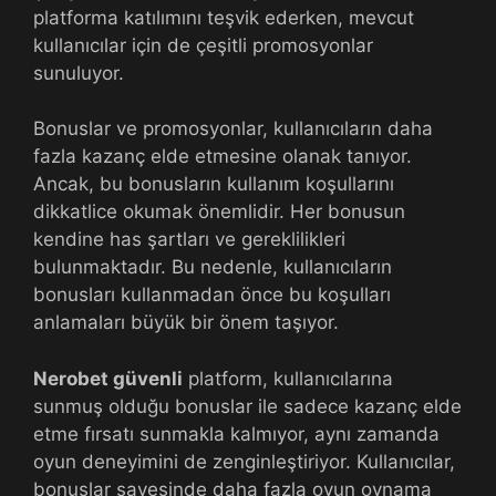
platforma katılımını teşvik ederken, mevcut
kullanıcılar için de çeşitli promosyonlar
sunuluyor.
Bonuslar ve promosyonlar, kullanıcıların daha
fazla kazanç elde etmesine olanak tanıyor.
Ancak, bu bonusların kullanım koşullarını
dikkatlice okumak önemlidir. Her bonusun
kendine has şartları ve gereklilikleri
bulunmaktadır. Bu nedenle, kullanıcıların
bonusları kullanmadan önce bu koşulları
anlamaları büyük bir önem taşıyor.
Nerobet güvenli
platform, kullanıcılarına
sunmuş olduğu bonuslar ile sadece kazanç elde
etme fırsatı sunmakla kalmıyor, aynı zamanda
oyun deneyimini de zenginleştiriyor. Kullanıcılar,
bonuslar sayesinde daha fazla oyun oynama