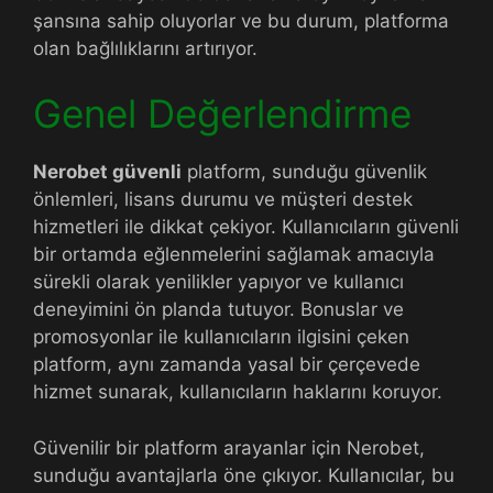
şansına sahip oluyorlar ve bu durum, platforma
olan bağlılıklarını artırıyor.
Genel Değerlendirme
Nerobet güvenli
platform, sunduğu güvenlik
önlemleri, lisans durumu ve müşteri destek
hizmetleri ile dikkat çekiyor. Kullanıcıların güvenli
bir ortamda eğlenmelerini sağlamak amacıyla
sürekli olarak yenilikler yapıyor ve kullanıcı
deneyimini ön planda tutuyor. Bonuslar ve
promosyonlar ile kullanıcıların ilgisini çeken
platform, aynı zamanda yasal bir çerçevede
hizmet sunarak, kullanıcıların haklarını koruyor.
Güvenilir bir platform arayanlar için Nerobet,
sunduğu avantajlarla öne çıkıyor. Kullanıcılar, bu