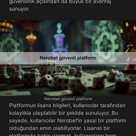
güvenilirlik açısından da büyük bir avantaj
sunuyor.
Nerobet güvenli platform
Platformun lisans bilgileri, kullanıcılar tarafından
kolaylıkla ulaşılabilir bir şekilde sunuluyor. Bu
sayede, kullanıcılar Nerobet’in yasal bir platform
olduğundan emin olabiliyorlar. Lisanslı bir
platformda bahis yapmak, kullanıcıların hem