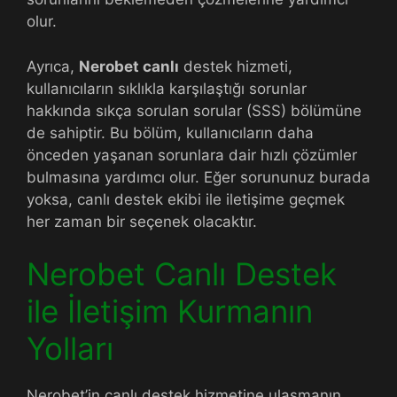
olur.
Ayrıca,
Nerobet canlı
destek hizmeti,
kullanıcıların sıklıkla karşılaştığı sorunlar
hakkında sıkça sorulan sorular (SSS) bölümüne
de sahiptir. Bu bölüm, kullanıcıların daha
önceden yaşanan sorunlara dair hızlı çözümler
bulmasına yardımcı olur. Eğer sorununuz burada
yoksa, canlı destek ekibi ile iletişime geçmek
her zaman bir seçenek olacaktır.
Nerobet Canlı Destek
ile İletişim Kurmanın
Yolları
Nerobet’in canlı destek hizmetine ulaşmanın