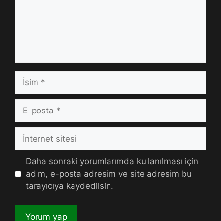
İsim
E-
posta
İnternet
sitesi
Daha sonraki yorumlarımda kullanılması için
adım, e-posta adresim ve site adresim bu
tarayıcıya kaydedilsin.