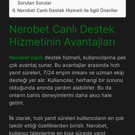
Sorulan Sorular
Nerobet Canlı Destek Hizmeti ile İlgili Öneriler
Nerobet Canlı Destek
Hizmetinin Avantajları
Nerobet canlı
destek hizmeti, kullanıcılarına pek
çok avantaj sunar. Bu avantajlar arasında hızlı
yanıt süreleri, 7/24 erişim imkanı ve uzman ekip
desteği yer alır. Kullanıcılar, herhangi bir sorunu
olduğunda anında yardım alabilirler. Bu da
onların bahis deneyimlerini daha akıcı hale
getirir.
İlk olarak, hızlı yanıt süreleri kullanıcıların en çok
takdir ettiği özelliklerden biridir. Nerobet,
kullanıcı taleplerine en kısa sürede yanıt