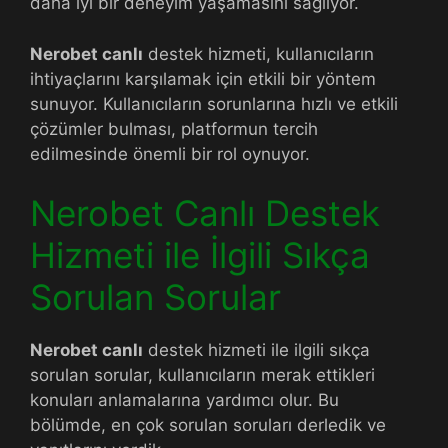
daha iyi bir deneyim yaşamasını sağlıyor.
Nerobet canlı
destek hizmeti, kullanıcıların
ihtiyaçlarını karşılamak için etkili bir yöntem
sunuyor. Kullanıcıların sorunlarına hızlı ve etkili
çözümler bulması, platformun tercih
edilmesinde önemli bir rol oynuyor.
Nerobet Canlı Destek
Hizmeti ile İlgili Sıkça
Sorulan Sorular
Nerobet canlı
destek hizmeti ile ilgili sıkça
sorulan sorular, kullanıcıların merak ettikleri
konuları anlamalarına yardımcı olur. Bu
bölümde, en çok sorulan soruları derledik ve