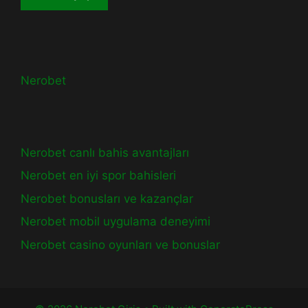
Nerobet
Nerobet canlı bahis avantajları
Nerobet en iyi spor bahisleri
Nerobet bonusları ve kazançlar
Nerobet mobil uygulama deneyimi
Nerobet casino oyunları ve bonuslar