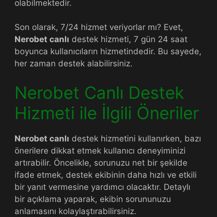
olabilmektedir.
Son olarak, 7/24 hizmet veriyorlar mı? Evet,
Nerobet canlı
destek hizmeti, 7 gün 24 saat
boyunca kullanıcıların hizmetindedir. Bu sayede,
her zaman destek alabilirsiniz.
Nerobet Canlı Destek
Hizmeti ile İlgili Öneriler
Nerobet canlı
destek hizmetini kullanırken, bazı
önerilere dikkat etmek kullanıcı deneyiminizi
artırabilir. Öncelikle, sorunuzu net bir şekilde
ifade etmek, destek ekibinin daha hızlı ve etkili
bir yanıt vermesine yardımcı olacaktır. Detaylı
bir açıklama yaparak, ekibin sorununuzu
anlamasını kolaylaştırabilirsiniz.