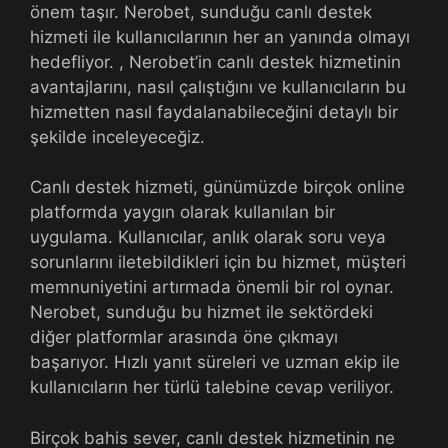
önem taşır. Nerobet, sunduğu canlı destek
hizmeti ile kullanıcılarının her an yanında olmayı
hedefliyor. , Nerobet’in canlı destek hizmetinin
avantajlarını, nasıl çalıştığını ve kullanıcıların bu
hizmetten nasıl faydalanabileceğini detaylı bir
şekilde inceleyeceğiz.
Canlı destek hizmeti, günümüzde birçok online
platformda yaygın olarak kullanılan bir
uygulama. Kullanıcılar, anlık olarak soru veya
sorunlarını iletebildikleri için bu hizmet, müşteri
memnuniyetini artırmada önemli bir rol oynar.
Nerobet, sunduğu bu hizmet ile sektördeki
diğer platformlar arasında öne çıkmayı
başarıyor. Hızlı yanıt süreleri ve uzman ekip ile
kullanıcıların her türlü talebine cevap veriliyor.
Birçok bahis sever, canlı destek hizmetinin ne