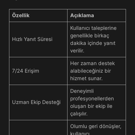
Özellik
Açıklama
Kullanıcı taleplerine
genellikle birkaç
Hızlı Yanıt Süresi
dakika içinde yanıt
verilir.
Her zaman destek
7/24 Erişim
alabileceğiniz bir
hizmet sunar.
Deneyimli
profesyonellerden
Uzman Ekip Desteği
oluşan bir ekip ile
çalışılır.
Olumlu geri dönüşler,
kullanıcı